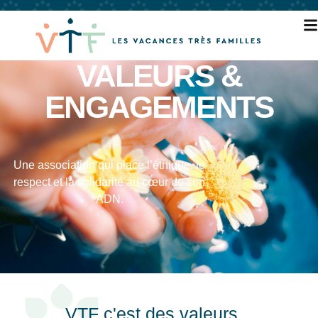
VALEURS &
ENGAGEMENTS
Une association qui place l’éthique, le
respect et la solidarité au cœur de son
ADN.
VTF c'est des valeurs...